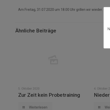
Am Freitag, 31.07.2020 um 18.00 Uhr grillen wir wieder. ( Wi
N
Ähnliche Beiträge
5. Oktober 2020
4. Oktober 
Zur Zeit kein Probetraining
Niederl
Weiterlesen
Wei