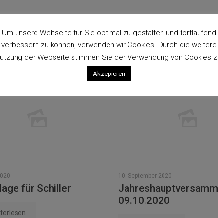
ese neben der Turnhalle ) Hierzu sind alle Vereinsmitglieder herzlichst e
Um unsere Webseite für Sie optimal zu gestalten und fortlaufend
verbessern zu können, verwenden wir Cookies. Durch die weitere
utzung der Webseite stimmen Sie der Verwendung von Cookies z
Akzepieren
2020
10. September 2020
age für Schiller
Jahreshauptversamm
09.10.2020
terlesen